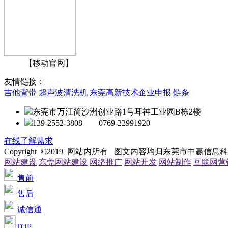
【移动官网】
友情链接：
吉他背带
超声波清洗机
东莞高新技术企业申报
链条
东莞市万江简沙洲创业路1号耳神工业园B栋2楼
139-2552-3808 0769-22991920
在线了解需求
Copyright ©2019 网站内所有 图文内容均归东莞市中赢信
网站建设
东莞网站建设
网络推广
网站开发
网站制作
互联网营
售前
售后
诚信通
TOP