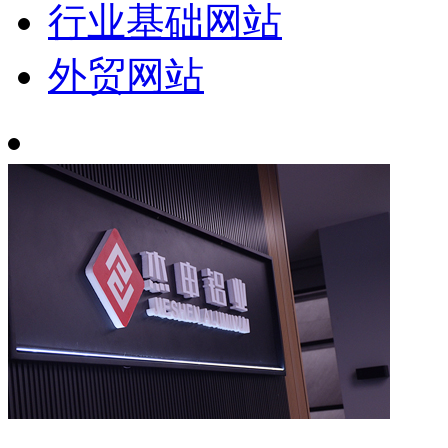
行业基础网站
外贸网站