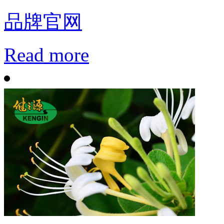
品牌官网
Read more