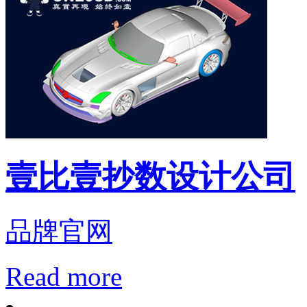
壹比壹抄数设计公司
品牌官网
Read more